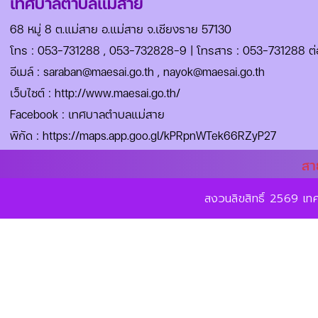
เทศบาลตำบลแม่สาย
68 หมู่ 8 ต.แม่สาย อ.แม่สาย จ.เชียงราย 57130
โทร :
053-731288
,
053-732828-9
| โทรสาร : 053-731288 ต่
อีเมล์ :
saraban@maesai.go.th
,
nayok@maesai.go.th
เว็บไซต์ :
http://www.maesai.go.th/
Facebook :
เทศบาลตำบลแม่สาย
พิกัด :
https://maps.app.goo.gl/kPRpnWTek66RZyP27
สา
สงวนลิขสิทธิ์ 2569 เ