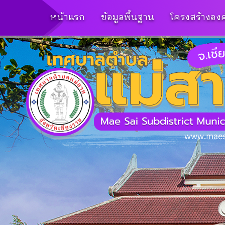
หน้าแรก
ข้อมูลพื้นฐาน
โครงสร้างองค