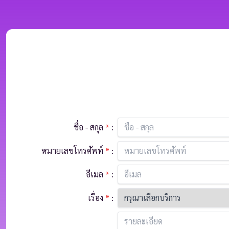
ชื่อ - สกุล
*
:
หมายเลขโทรศัพท์
*
:
อีเมล
*
:
เรื่อง
*
: