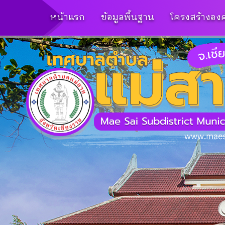
หน้าแรก
ข้อมูลพื้นฐาน
โครงสร้างองค