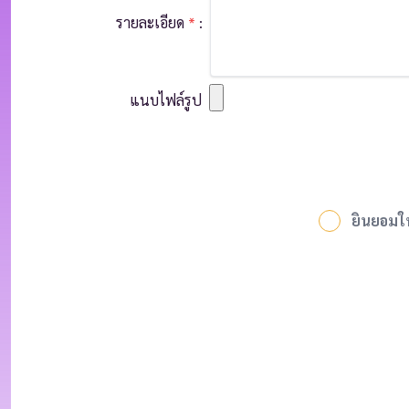
รายละเอียด
*
:
แนบไฟล์รูป
ยินยอมให