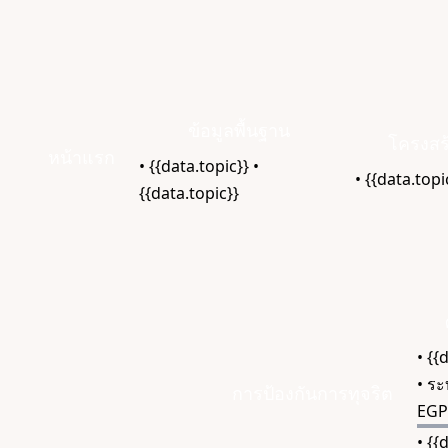
ข้อมูลพื้นฐาน
โครงสร
หน้าแรก
• {{data.topic}}
•
• {{data.topi
{{data.topic}}
• {{
• ระ
การป้องกันการทุจริต
EGP
• {{