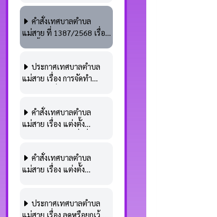
ชำระภาษีป้าย ประจำปี
คำสั่งเทศบาลตำบล
2569
แม่สาย ที่ 1387/2568 เรื่อง
แต่งตั้งคณะทำงานตาม
โครงการประชาสัมพันธ์หลัก
ประกาศเทศบาลตำบล
เกณฑ์ ขั้นตอน และระยะ
แม่สาย เรื่อง การจัดทำ
เวลาการจัดเก็บภาษี ,
โครงการเพิ่มประสิทธิภาพ
โครงการให้บริการผู้ชำระ
การพัฒนารายได้ ประจำ
ภาษีในช่วงพักเที่ยง ,
คำสั่งเทศบาลตำบล
ปีงบประมาณ พ.ศ.2569
โครงการบริการรับชำระภาษี
แม่สาย เรื่อง แต่งตั้ง
แบบ DELIVERY รับภาษีถึง
พนักงานเจ้าหน้าที่เพื่อ
สถานประกอบการ และ
ปฏิบัติการตามกฎหมายว่า
โครงการชำระค่าธรรมเนียม
คำสั่งเทศบาลตำบล
ด้วย ภาษีป้ายประจำปี
เก็บขนขยะมูลฝอยรายปี
แม่สาย เรื่อง แต่งตั้ง
พ.ศ.2569
ประจำปีงบประมาณ
พนักงานเทศบาลเป็น
พ.ศ.2569
พนักงานเก็บภาษีตามพระ
ประกาศ​เทศบาลตำบล​
ราชบัญญญัติภาษีตามพระ
แม่สาย​ เรื่อง​ ลดหรือ​ยกเว้น
ราชบัญญัิติภาษีที่ดินและสิ่ง