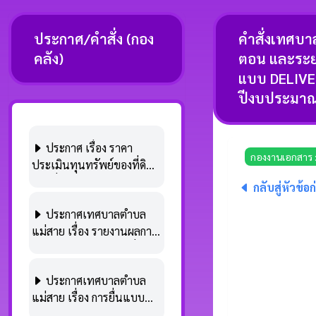
ประกาศ/คำสั่ง (กอง
คำสั่งเทศบา
คลัง)
ตอน และระยะ
แบบ DELIVE
ปีงบประมาณ
ประกาศ เรื่อง ราคา
กองงานเอกสาร 
ประเมินทุนทรัพย์ของที่ดิน
และสิ่งปลูกสร้าง (ภ.ด.ส.1/2)
กลับสู่หัวข้อ
ประจำปี พ.ศ.2569 ตามพระ
ประกาศเทศบาลตำบล
ราชบัญญัติภาษีที่ดินและสิ่ง
แม่สาย เรื่อง รายงานผลการ
ปลูกสร้าง พ.ศ.2562
จัดเก็บรายได้ภาษีท้องถิ่น
ประจำปีงบประมาณ
ประกาศเทศบาลตำบล
พ.ศ.2568
แม่สาย เรื่อง การยื่นแบบ
แสดงรายการภาษีป้ายและ