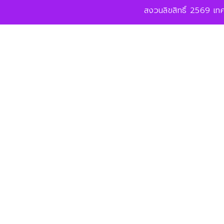
สงวนลิขสิทธิ์ 2569 เ