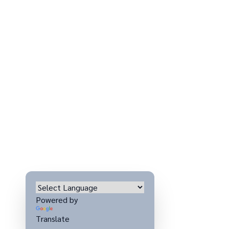
Powered by
Translate