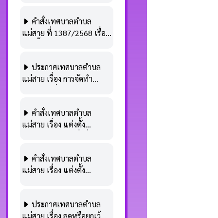
ชำระภาษีป้าย ประจำปี
คำสั่งเทศบาลตำบล
2569
แม่สาย ที่ 1387/2568 เรื่อง
แต่งตั้งคณะทำงานตาม
โครงการประชาสัมพันธ์หลัก
ประกาศเทศบาลตำบล
เกณฑ์ ขั้นตอน และระยะ
แม่สาย เรื่อง การจัดทำ
เวลาการจัดเก็บภาษี ,
โครงการเพิ่มประสิทธิภาพ
โครงการให้บริการผู้ชำระ
การพัฒนารายได้ ประจำ
ภาษีในช่วงพักเที่ยง ,
คำสั่งเทศบาลตำบล
ปีงบประมาณ พ.ศ.2569
โครงการบริการรับชำระภาษี
แม่สาย เรื่อง แต่งตั้ง
แบบ DELIVERY รับภาษีถึง
พนักงานเจ้าหน้าที่เพื่อ
สถานประกอบการ และ
ปฏิบัติการตามกฎหมายว่า
โครงการชำระค่าธรรมเนียม
คำสั่งเทศบาลตำบล
ด้วย ภาษีป้ายประจำปี
เก็บขนขยะมูลฝอยรายปี
แม่สาย เรื่อง แต่งตั้ง
พ.ศ.2569
ประจำปีงบประมาณ
พนักงานเทศบาลเป็น
พ.ศ.2569
พนักงานเก็บภาษีตามพระ
ประกาศ​เทศบาลตำบล​
ราชบัญญญัติภาษีตามพระ
แม่สาย​ เรื่อง​ ลดหรือ​ยกเว้น
ราชบัญญัิติภาษีที่ดินและสิ่ง